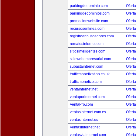
parkingdedominio.com
Oferta
parkingdedominios.com
Oferta
promocionwebsite.com
Oferta
recursosenlinea.com
Oferta
registroenbuscadores.com
Oferta
rematesinternet.com
Oferta
sitiosinteligentes.com
Oferta
sitiowebempresarial.com
Oferta
subastainternet.com
Oferta
trafficmonetization.co.uk
Oferta
trafficmonetize.com
Oferta
ventainternet.net
Oferta
ventaporinternet.com
Oferta
VentaPro.com
Oferta
ventasinternet.com.es
Oferta
ventasinternet.es
Oferta
VentasInternet.net
Oferta
ventasviainternet.com
Oferta