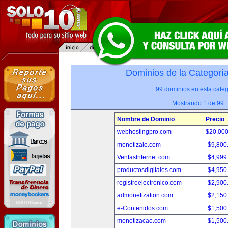
Dominios de la Categorí
99 dominios en esta categ
Mostrando 1 de 99
Nombre de Dominio
Precio
webhostingpro.com
$20,00
monetizalo.com
$9,800
VentasInternet.com
$4,999
productosdigitales.com
$4,950
registroelectronico.com
$2,900
admonetization.com
$2,150
e-Contenidos.com
$1,500
monetizacao.com
$1,500