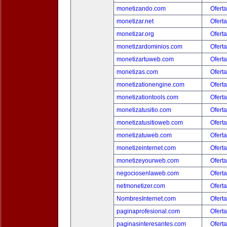
monetizando.com
Oferta
monetizar.net
Oferta
monetizar.org
Oferta
monetizardominios.com
Oferta
monetizartuweb.com
Oferta
monetizas.com
Oferta
monetizationengine.com
Oferta
monetizationtools.com
Oferta
monetizatusitio.com
Oferta
monetizatusitioweb.com
Oferta
monetizatuweb.com
Oferta
monetizeinternet.com
Oferta
monetizeyourweb.com
Oferta
negociosenlaweb.com
Oferta
netmonetizer.com
Oferta
NombresInternet.com
Oferta
paginaprofesional.com
Oferta
paginasinteresantes.com
Oferta