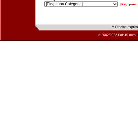
[Pág. princi
** Precios expre
© 2002/2022 Solo10.com