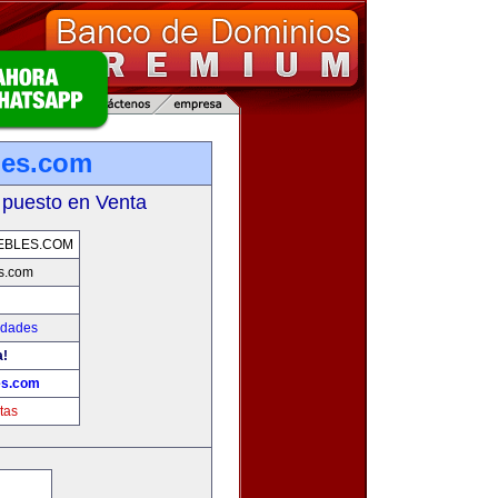
les.com
 puesto en Venta
EBLES.COM
s.com
edades
a!
es.com
tas