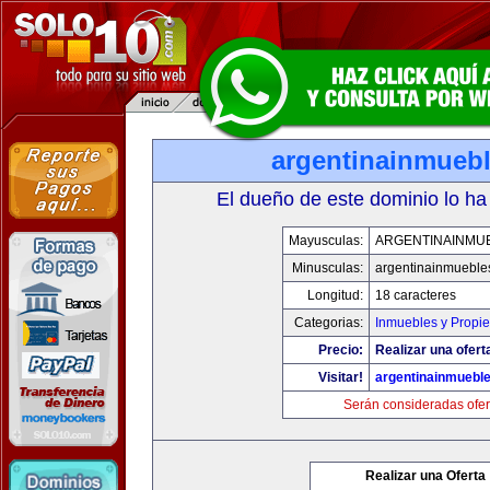
argentinainmueb
El dueño de este dominio lo ha
Mayusculas:
ARGENTINAINMU
Minusculas:
argentinainmueble
Longitud:
18 caracteres
Categorias:
Inmuebles y Propi
Precio:
Realizar una ofert
Visitar!
argentinainmuebl
Serán consideradas ofer
Realizar una Oferta