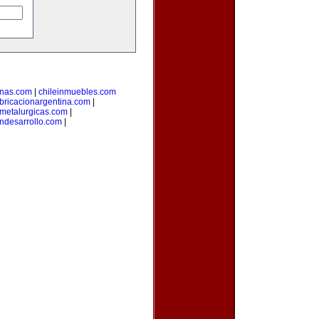
inas.com
|
chileinmuebles.com
bricacionargentina.com
|
smetalurgicas.com
|
ndesarrollo.com
|