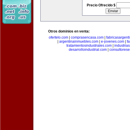
Precio Ofrecido $
Otros dominios en venta:
ofertelo.com
|
comprasencasa.com
|
fabricasargent
|
argentinainmuebles.com
|
e-jovenes.com
|
fa
tratamientosindustriales.com
|
industria
desarrolloindustrial.com
|
consultorese