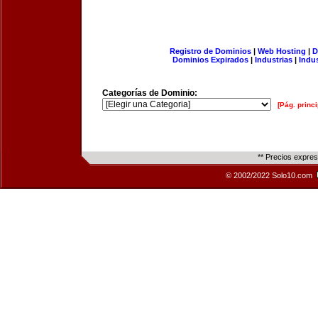
Registro de Dominios
|
Web Hosting
|
D
Dominios Expirados
|
Industrias
|
Indu
Categorías de Dominio:
[Pág. princi
** Precios expre
© 2002/2022 Solo10.com