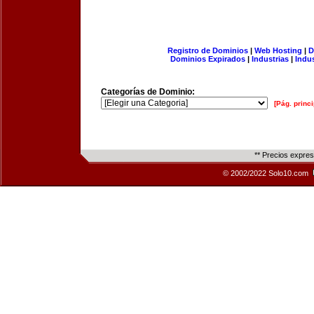
Registro de Dominios
|
Web Hosting
|
D
Dominios Expirados
|
Industrias
|
Indu
Categorías de Dominio:
[Pág. princi
** Precios expre
© 2002/2022 Solo10.com