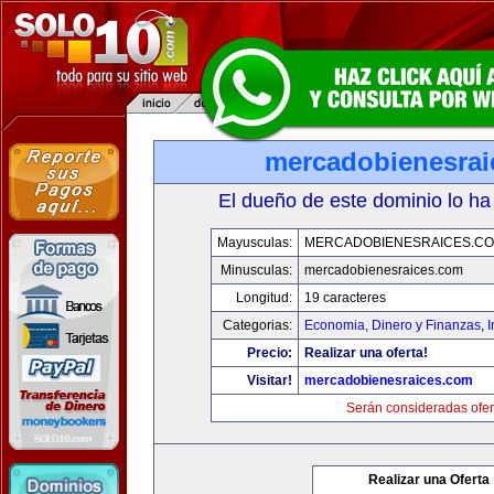
mercadobienesrai
El dueño de este dominio lo ha
Mayusculas:
MERCADOBIENESRAICES.C
Minusculas:
mercadobienesraices.com
Longitud:
19 caracteres
Categorias:
Economia, Dinero y Finanzas
,
Precio:
Realizar una oferta!
Visitar!
mercadobienesraices.com
Serán consideradas ofer
Realizar una Oferta