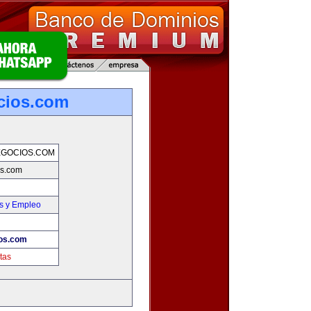
cios.com
GOCIOS.COM
os.com
s y Empleo
os.com
tas