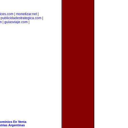
ices.com
|
monetizar.net
|
|
publicidadestrategica.com
|
m
|
guiasviaje.com
|
ominios En Venta
strias Argentinas