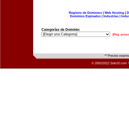
Registro de Dominios
|
Web Hosting
|
D
Dominios Expirados
|
Industrias
|
Indu
Categorías de Dominio:
[Pág. princi
** Precios expre
© 2002/2022 Solo10.com