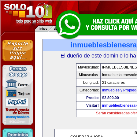
inmueblesbienesra
El dueño de este dominio lo ha
Mayusculas:
INMUEBLESBIENES
Minusculas:
inmueblesbienesrai
Longitud:
21 caracteres
Categorias:
Inmuebles y Propie
Precio:
$2,800.00
Visitar!
inmueblesbienesra
Serán consideradas ofer
R