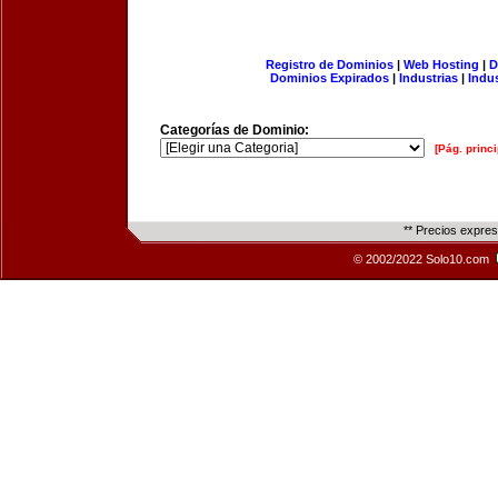
Registro de Dominios
|
Web Hosting
|
D
Dominios Expirados
|
Industrias
|
Indu
Categorías de Dominio:
[Pág. princi
** Precios expre
© 2002/2022 Solo10.com