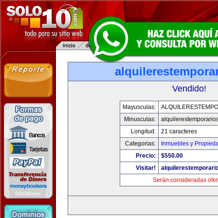
alquilerestempora
Vendido!
Mayusculas:
ALQUILERESTEMPO
Minusculas:
alquilerestemporario
Longitud:
21 caracteres
Categorias:
Inmuebles y Propied
Precio:
$550.00
Visitar!
alquilerestemporar
Serán consideradas ofer