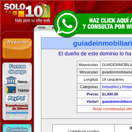
guiadeinmobiliar
El dueño de este dominio lo ha
Mayusculas:
GUIADEINMOBILI
Minusculas:
guiadeinmobiliari
Longitud:
19 caracteres
Categorias:
Inmuebles y Prop
Precio:
$1,490.00
Visitar!
guiadeinmobiliar
Serán consideradas ofer
R