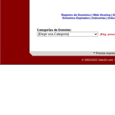
Registro de Dominios
|
Web Hosting
|
D
Dominios Expirados
|
Industrias
|
Indu
Categorías de Dominio:
[Pág. princi
** Precios expre
© 2002/2022 Solo10.com