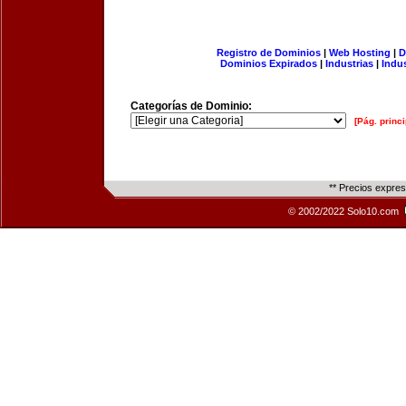
Registro de Dominios
|
Web Hosting
|
D
Dominios Expirados
|
Industrias
|
Indu
Categorías de Dominio:
[Pág. princi
** Precios expre
© 2002/2022 Solo10.com