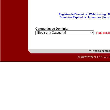
Registro de Dominios
|
Web Hosting
|
D
Dominios Expirados
|
Industrias
|
Indu
Categorías de Dominio:
[Pág. princi
** Precios expre
© 2002/2022 Solo10.com