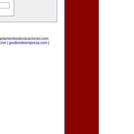
artamentosdevacaciones.com
.com
|
gestiondeempresa.com
|