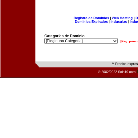
Registro de Dominios
|
Web Hosting
|
D
Dominios Expirados
|
Industrias
|
Indu
Categorías de Dominio:
[Pág. princi
** Precios expre
© 2002/2022 Solo10.com