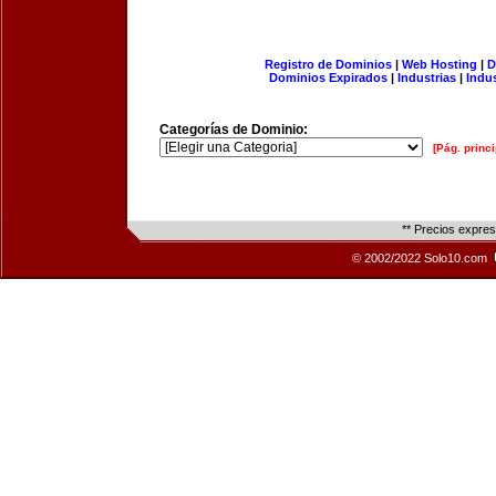
Registro de Dominios
|
Web Hosting
|
D
Dominios Expirados
|
Industrias
|
Indu
Categorías de Dominio:
[Pág. princi
** Precios expre
© 2002/2022 Solo10.com