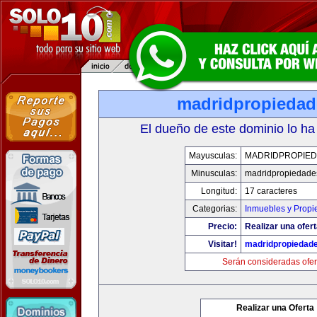
madridpropieda
El dueño de este dominio lo ha
Mayusculas:
MADRIDPROPIE
Minusculas:
madridpropiedade
Longitud:
17 caracteres
Categorias:
Inmuebles y Prop
Precio:
Realizar una ofert
Visitar!
madridpropiedad
Serán consideradas ofer
Realizar una Oferta