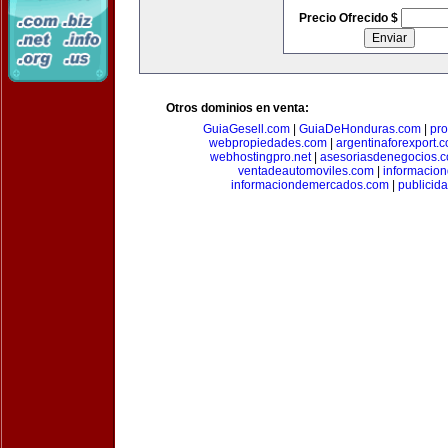
Precio Ofrecido $
Otros dominios en venta:
GuiaGesell.com
|
GuiaDeHonduras.com
|
pr
webpropiedades.com
|
argentinaforexport.
webhostingpro.net
|
asesoriasdenegocios.
ventadeautomoviles.com
|
informacio
informaciondemercados.com
|
publicid