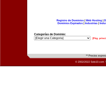
Registro de Dominios
|
Web Hosting
|
D
Dominios Expirados
|
Industrias
|
Indu
Categorías de Dominio:
[Pág. princi
** Precios expre
© 2002/2022 Solo10.com