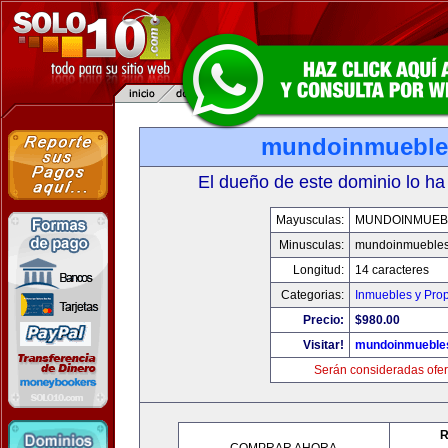
mundoinmueble
El dueño de este dominio lo ha
Mayusculas:
MUNDOINMUEB
Minusculas:
mundoinmueble
Longitud:
14 caracteres
Categorias:
Inmuebles y Pro
Precio:
$980.00
Visitar!
mundoinmueble
Serán consideradas ofer
R