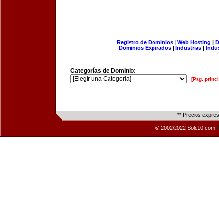
Registro de Dominios
|
Web Hosting
|
D
Dominios Expirados
|
Industrias
|
Indu
Categorías de Dominio:
[Pág. princi
** Precios expre
© 2002/2022 Solo10.com