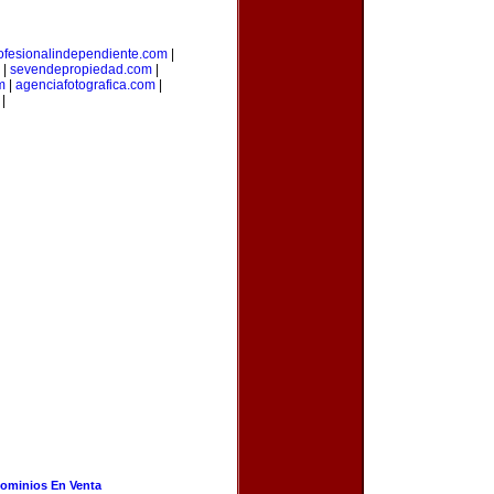
ofesionalindependiente.com
|
|
sevendepropiedad.com
|
m
|
agenciafotografica.com
|
|
ominios En Venta