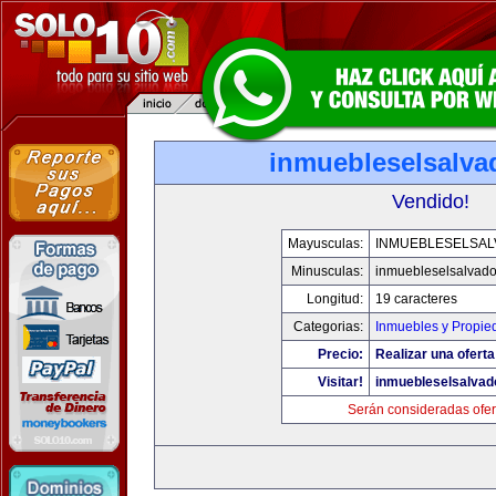
inmuebleselsalva
Vendido!
Mayusculas:
INMUEBLESELSA
Minusculas:
inmuebleselsalvado
Longitud:
19 caracteres
Categorias:
Inmuebles y Propie
Precio:
Realizar una oferta
Visitar!
inmuebleselsalvad
Serán consideradas ofer