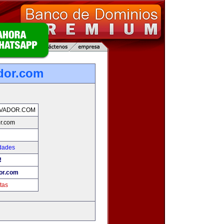
dor.com
LVADOR.COM
r.com
dades
!
or.com
tas