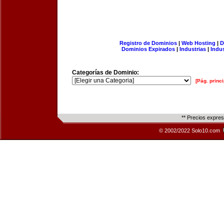
Registro de Dominios
|
Web Hosting
|
D
Dominios Expirados
|
Industrias
|
Indu
Categorías de Dominio:
[Pág. princi
** Precios expre
© 2002/2022 Solo10.com