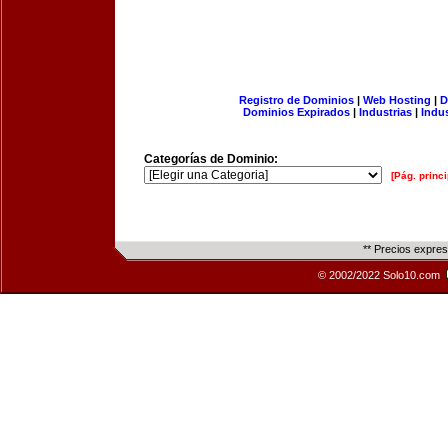
Registro de Dominios
|
Web Hosting
|
D
Dominios Expirados
|
Industrias
|
Indu
Categorías de Dominio:
[Pág. princi
** Precios expre
© 2002/2022 Solo10.com