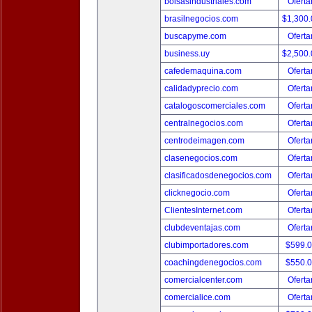
bolsasindustriales.com
Oferta
brasilnegocios.com
$1,300
buscapyme.com
Oferta
business.uy
$2,500
cafedemaquina.com
Oferta
calidadyprecio.com
Oferta
catalogoscomerciales.com
Oferta
centralnegocios.com
Oferta
centrodeimagen.com
Oferta
clasenegocios.com
Oferta
clasificadosdenegocios.com
Oferta
clicknegocio.com
Oferta
ClientesInternet.com
Oferta
clubdeventajas.com
Oferta
clubimportadores.com
$599.
coachingdenegocios.com
$550.
comercialcenter.com
Oferta
comercialice.com
Oferta