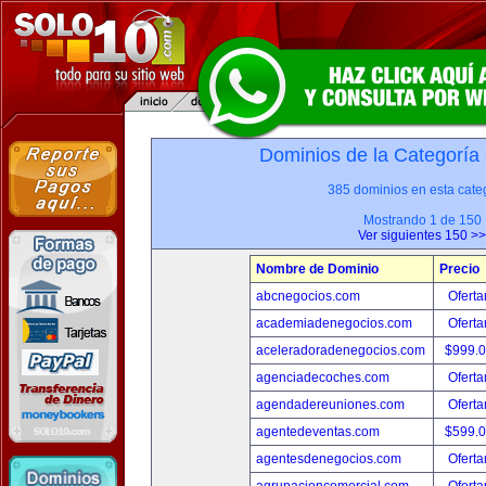
Dominios de la Categoría
385 dominios en esta categ
Mostrando 1 de 150
Ver siguientes 150 >>
Nombre de Dominio
Precio
abcnegocios.com
Oferta
academiadenegocios.com
Oferta
aceleradoradenegocios.com
$999.
agenciadecoches.com
Oferta
agendadereuniones.com
Oferta
agentedeventas.com
$599.
agentesdenegocios.com
Oferta