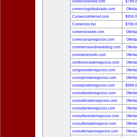
comercioenred.com
$799.
comercioglobalizado.com
Oferta
ComercioInternet.com
$950.
Comercios.biz
$790.
comerciosweb.com
Oferta
comerciosynegocios.com
Oferta
commerceandmarketing.com
Oferta
comotenerexito.com
Oferta
conferenciadenegocios.com
Oferta
congresodenegocios.com
Oferta
consejerodenegocios.com
Oferta
consejosdenegocios.com
$999.
consultasdenegocios.com
Oferta
consultoradenegocios.com
Oferta
consultordenegocios.com
Oferta
consultoresdenegocios.com
Oferta
consultoriadenegocio.com
Oferta
consultoriaennegocios.com
Oferta