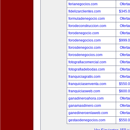
ferianegocios.com
Oferta
fidelizarclientes.com
$345.
formuladenegocio.com
Oferta
forodeconstruccion.com
Oferta
forodenegocio.com
Oferta
forodenegocios.com
$999.
forosdenegocio.com
Oferta
forosdenegocios.com
Oferta
fotografiacomercial.com
Oferta
fotografiadebodas.com
Oferta
franquiciagratis.com
Oferta
franquiciasenventa.com
$550.
franquiciasweb.com
$600.
ganadineroahora.com
Oferta
ganamasdinero.com
Oferta
ganedineroenlaweb.com
Oferta
gestaodenegocios.com
$550.